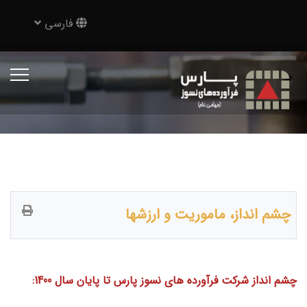
فارسی
چشم انداز، ماموریت و ارزشها
چشم انداز شركت فرآورده هاي نسوز پارس تا پایان سال 1400: