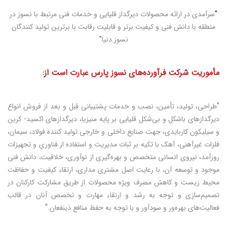
"
سرآمدي در ارائه محصولات دیرگداز قلیایی و خدمات فني مرتبط با نسوز در
منطقه با دانش فني و كيفيت برتر و قابلیت رقابت با برترین تولید کنندگان
نسوز دنیا
"
مأموريت شركت فرآورده‌هاي نسوز پارس عبارت است از:
"
طراحي، توليد، تأمين، نصب و خدمات پشتيباني قبل و بعد از فروش انواع
ديرگدازهاي باشكل و بي‌شكل قليايي بر پایه منیزیا، دیرگدازهای اکسید- کربن
و سيليكون كاربايدي، جهت صنايع داخلي و خارجي توليد كننده فولاد، سيمان،
فلزات غيرآهني، آهك با تكيه بر ثبات مديريت و استفاده از فناوری و تجهيزات
روزآمد، نيروي انساني متخصص و بهره‌گيري از نوآوري، خلاقيت، دانش فني
موجود و توسعه آن، با رعايت اصل مشتري مداري، ارتقاء کیفیت و حفاظت
محيط زيست و کاهش مصرف ویژه محصولات از طريق مشاركت كاركنان در
تصميم‌سازي و توجه به رشد و ارتقاء مهارت و تخصص آنان در قالب
"
فعاليت‌هاي بهره‌ور و سودآور و با توجه به حفظ منافع ذينفعان.